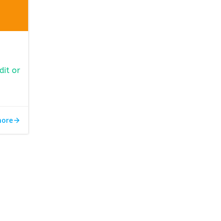
dit or
more