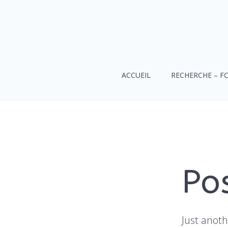
Aller
au
contenu
ACCUEIL
RECHERCHE – F
Pos
Just anot